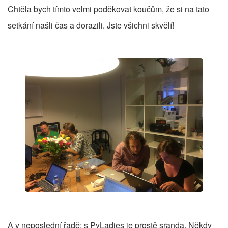
Chtěla bych tímto velmi poděkovat koučům, že si na tato
setkání našli čas a dorazili. Jste všichni skvělí!
A v neposlední řadě: s PyLadies je prostě sranda. Někdy