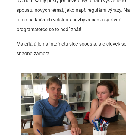
bychom samy přišly jen těžko. Bylo nám vysvětleno
spoustu nových témat, jako např. regulární výrazy. Na
tohle na kurzech většinou nezbývá čas a správné
programátorce se to hodí znát!
Materiálů je na internetu sice spousta, ale člověk se
snadno zamotá.