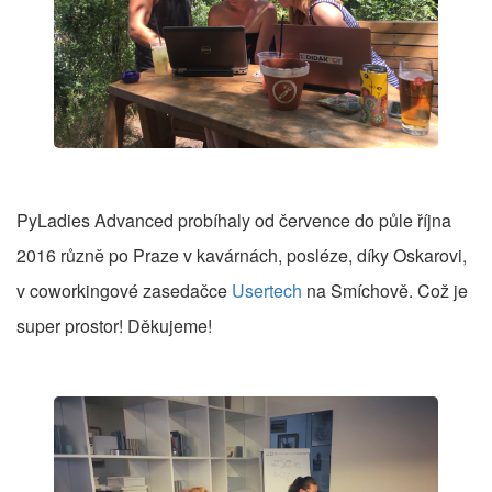
PyLadies Advanced probíhaly od července do půle října
2016 různě po Praze v kavárnách, posléze, díky Oskarovi,
v coworkingové zasedačce
Usertech
na Smíchově. Což je
super prostor! Děkujeme!