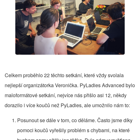
Celkem proběhlo 22 těchto setkání, které vždy svolala
nejlepší organizátorka Veronička. PyLadies Advanced bylo
maloformátové setkání, nejvíce nás přišlo asi 12, někdy
dorazilo i více koučů než PyLadies, ale umožnilo nám to:
Posunout se dále v tom, co děláme. Často jsme díky
pomoci koučů vyřešily problém s chybami, na které